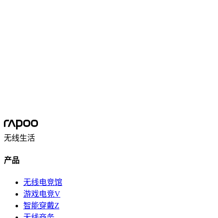
Mechanical Keyboard User Manual
X75 User Manual
Hall Effect Keyboard
X85 User Manual
X86 User Manual
X87 User Manual
Mice User Manual
X95 User Manual
X96 User Manual
无线生活
产品
无线电竞馆
游戏电竞V
智能穿戴Z
无线商务