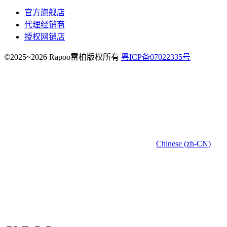
官方旗舰店
代理经销商
授权网销店
©2025~2026 Rapoo雷柏版权所有
粤ICP备07022335号
Chinese (zh-CN)