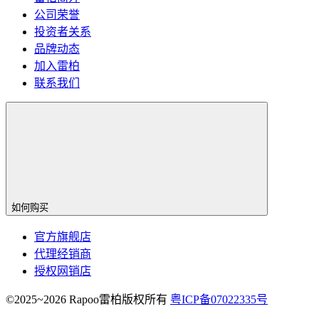
公司荣誉
投资者关系
品牌动态
加入雷柏
联系我们
如何购买
官方旗舰店
代理经销商
授权网销店
©2025~2026 Rapoo雷柏版权所有
粤ICP备07022335号