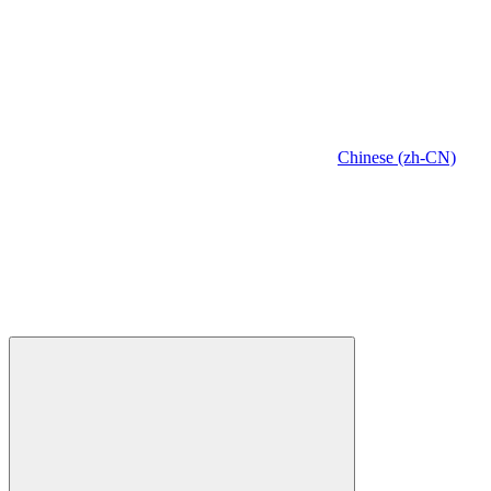
Chinese (zh-CN)